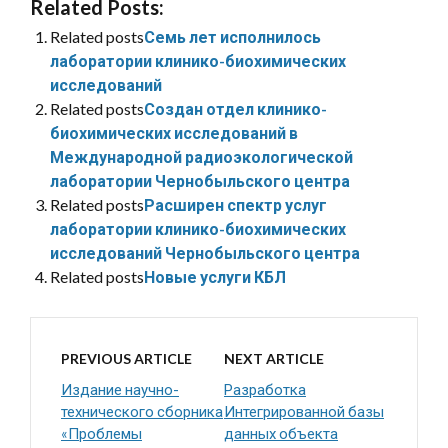
Related Posts:
Related posts
Семь лет исполнилось
лаборатории клинико-биохимических
исследований
Related posts
Создан отдел клинико-
биохимических исследований в
Международной радиоэкологической
лаборатории Чернобыльского центра
Related posts
Расширен спектр услуг
лаборатории клинико-биохимических
исследований Чернобыльского центра
Related posts
Новые услуги КБЛ
PREVIOUS ARTICLE
NEXT ARTICLE
Издание научно-
Разработка
технического сборника
Интегрированной базы
«Проблемы
данных объекта