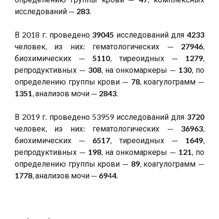
исследований —
283
.
В 2018 г. проведено
39045
исследований для
4233
человек, из них: гематологических —
27946
,
биохимических —
5110
, тиреоидных —
1279
,
репродуктивных —
308
, на онкомаркеры —
130
, по
определению группы крови —
78
, коагулограмм —
1351
, анализов мочи —
2843
.
В 2019 г. проведено 53959 исследований для
3720
человек, из них: гематологических —
36963
,
биохимических —
6517
, тиреоидных —
1649
,
репродуктивных —
198
, на онкомаркеры —
121
, по
определению группы крови —
89
, коагулограмм —
1778
, анализов мочи —
69
4
4
.