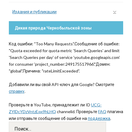
Издания и публикации
Дикая природа Чернобыльской зоны
Код ошибки: "Too Many Requests".Сообщение об ошибке:
"Quota exceeded for quota metric 'Search Queries' and limit
'Search Queries per day' of service 'youtube.googleapis.com'
for consumer 'project_number:249175517966'."Домен:
"global".Причина: "rateLimitExceeded".
Добавили ли вы свой API-ключ для Google? Смотрите
справку
.
Проверьте в YouTube, принадлежит ли ID
UCG-
ZYlDcYDzVntzEqx9hLHQ
channelid. Проверьте
FAQ
плагина
или отправьте сообщение об ошибке на
поддержка
.