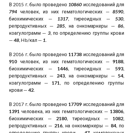
В 2015 г. было проведено
10860
исследований для
794
человек, из них гематологических —
8590
,
биохимических —
1317
, тиреоидных —
530
,
репродуктивных —
285
, на онкомаркеры —
86
,
коагулограмм —
3
, по определению группы крови
—
48
, Hb/кал —
1
.
В 2016 г. было проведено
11738
исследований для
910
человек, из них гематологических —
9188
,
биохимических —
1446
, тиреоидных —
593
,
репродуктивных —
243
, на онкомаркеры —
54
,
коагулограмм —
171
, по определению группы
крови —
42
.
В 2017 г. было проведено
17709
исследований для
1391
человека, из них гематологических —
13806
,
биохимических —
2180
, тиреоидных —
1082
,
репродуктивных —
216
, на онкомаркеры —
84
, по
определению группы крови —
47
, комплексных