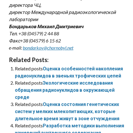
директора ЧЦ,
директор Международной радиоэкологической
лаборатории
Бондарьков Михаил Дмитриевич
Тел. +38 (04579) 2 44 88
Факс+38 (04579) 6 15 62
e-mail:
bondarkov@chornobyl.net
Related Posts:
Related posts
Оценка особенностей накопления
радионуклидов в звеньях трофических цепей
Related posts
Экологические исследования
обращения радионуклидов в окружающей
среде
Related posts
Оценка состояния генетических
систем у мелких млекопитающих, которые
длительное время живут в зоне отчуждения
Related posts
Разработка методики выполнения
измерений внутреннего содержания