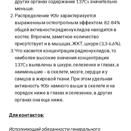
других органах содержание 137Cs значительно
меньше.
Распределение 90Sr характеризуется
выраженным остеотропным эффектом: 82-84%
общей активности радионуклидов находится в
костях. Впрочем, заметное количество
присутствует и в мышцах, ЖКТ, шкуре (3,3-6,6%).
Что касается концентрации радионуклидов, то
наиболее высокие значения концентрации
137Cs выявлены в шкуре, селезенке и глазах, а
наименьшие – в скелете, мозге, сердце и у
самцов в жировой ткани. При этом удельная
активность 90Sr намного выше в скелете и на
порядок ниже в глазах и селезенке, в других
органах она еще ниже.
Для контактов:
Исполняющий обязанности генерального