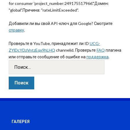
for consumer 'project_number:249175517966'."Домен:
"global".Причина: "rateLimitExceeded".
Добавили ли вы свой API-ключ для Google? Смотрите
справку
.
Проверьте в YouTube, принадлежит ли ID
UCG-
ZYlDcYDzVntzEqx9hLHQ
channelid. Проверьте
FAQ
плагина
или отправьте сообщение об ошибке на
поддержка
.
ГАЛЕРЕЯ