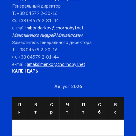
Генеральный директор
Т. +38 04579 2-30-16
Ф. +38 04579 2-81-44
e-mail:
mbondarkov@chornobyl.net
Максименко Андрей Михайлович
Заместитель генерального директора
Т. +38 04579 2-30-16
Ф. +38 04579 2-81-44
e-mail:
amaksimenko@chornobyl.net
КАЛЕНДАРЬ
Август 2026
П
В
С
Ч
П
С
В
н
т
р
т
т
б
с
1
2