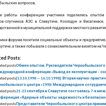
быльских вопросов.
е работы конференции участники поделились опытом 
ов-спутников АЭС в Славутиче, Козлодуе и Висагинасе,
арственной и муниципальной поддержки местного развития
ники форума посетили социальные объекты и предприятия
вутиче, а также побывали с ознакомительным визитом на Ч
ted Posts:
ated posts
Обмен опытом. Руководители Чернобыльского ц
ждународной конференции «Вывод из эксплуатации – со
ated posts
[13.10.1998 — 16.10.1998]: Вторая научно-пра
рнобыльского центра «1998: Международное сотруднич
ated posts
21-23 сентября в Славутиче состоялась 7-я ме
нференция «Ядерные объекты: надежность и безопасно
ated posts
Представители Чернобыльского центра принима