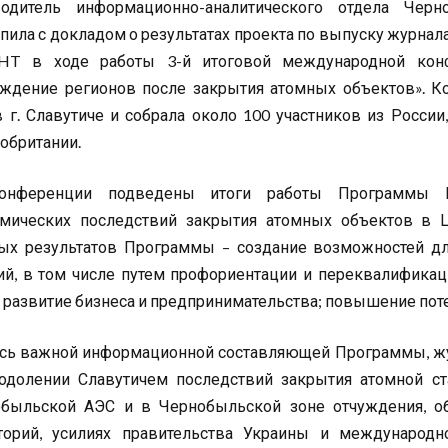
водитель информационно-аналитического отдела Черн
пила с докладом о результатах проекта по выпуску журна
GHT в ходе работы 3-й итоговой международной кон
ждение регионов после закрытия атомных объектов». Ко
в г. Славутиче и собрала около 100 участников из России
обритании.
онференции подведены итоги работы Программы Ве
мических последствий закрытия атомных объектов в Ц
ых результатов Программы – создание возможностей дл
ий, в том числе путем профориентации и переквалификац
; развитие бизнеса и предпринимательства; повышение пот
сь важной информационной составляющей Программы, ж
одолении Славутичем последствий закрытия атомной ст
быльской АЭС и в Чернобыльской зоне отчуждения, об
торий, усилиях правительства Украины и международ