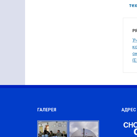
те
P
У
к
о
(
ГАЛЕРЕЯ
АДРЕС