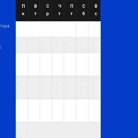
П
В
С
Ч
П
С
В
н
т
р
т
т
б
с
ктора
1
2
3
4
5
6
7
8
9
t
1
1
1
1
1
1
1
0
1
2
3
4
5
6
1
1
1
2
2
2
2
7
8
9
0
1
2
3
2
2
2
2
2
2
3
4
5
6
7
8
9
0
3
1