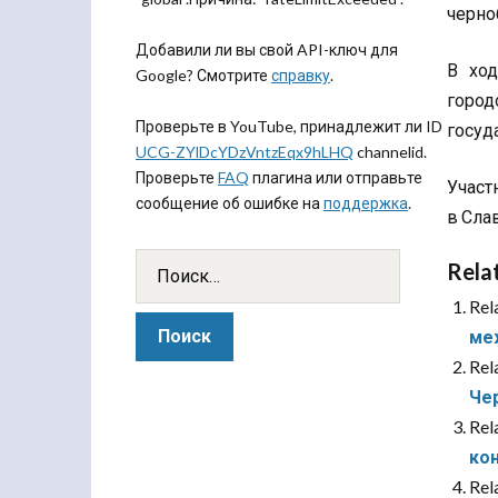
черно
Добавили ли вы свой API-ключ для
В ход
Google? Смотрите
справку
.
город
Проверьте в YouTube, принадлежит ли ID
госуд
UCG-ZYlDcYDzVntzEqx9hLHQ
channelid.
Проверьте
FAQ
плагина или отправьте
Участ
сообщение об ошибке на
поддержка
.
в Сла
Rela
Rel
ме
Rel
Че
Rel
ко
Rel