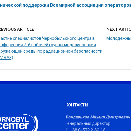
хнической поддержки Всемирной ассоциации операторо
REVIOUS ARTICLE
NEXT ARTIC
частие специалистов Чернобыльского центра в
Молодежный
онференции 7-й рабочей группы моделирования
кружающей среды по радиационной безопасности
EMRAS)
КОНТАКТЫ
Бондарьков Михаил Дмитриевич
Генеральный директор
Т. +38 04579 2-30-16