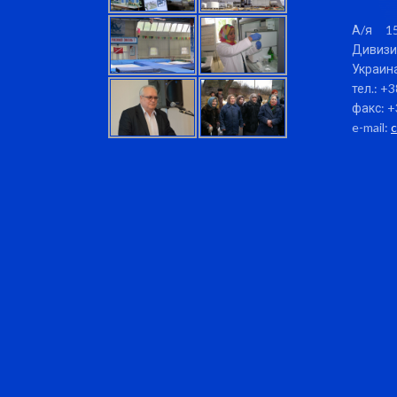
А/я 15
Дивизи
Украина
тел.: +
факс: +
e-mail: