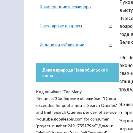
Руко
Конференции и семинары
высту
INSI
Популярные вопросы
возро
года 
Велик
Издания и публикации
На к
эконо
Дикая природа Чернобыльской
главн
зоны
станц
труда
Код ошибки: "Too Many
Requests".Сообщение об ошибке: "Quota
Являя
exceeded for quota metric 'Search Queries'
and limit 'Search Queries per day' of service
о пре
'youtube.googleapis.com' for consumer
Черно
'project_number:249175517966'."Домен:
терри
"global".Причина: "rateLimitExceeded".