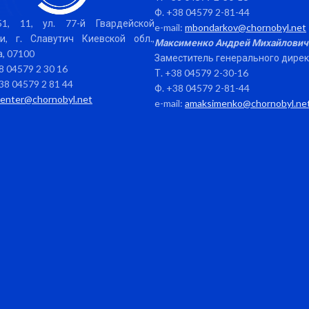
Ф. +38 04579 2-81-44
1, 11, ул. 77-й Гвардейской
e-mail:
mbondarkov@chornobyl.net
и, г. Славутич Киевской обл.,
Максименко Андрей Михайлович
, 07100
Заместитель генерального дире
38 04579 2 30 16
Т. +38 04579 2-30-16
38 04579 2 81 44
Ф. +38 04579 2-81-44
center@chornobyl.net
e-mail:
amaksimenko@chornobyl.ne