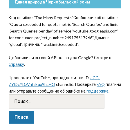
Дикая природа Чернобыльской зоны
Код ошибки: "Too Many Requests".Сообщение об ошибке:
"Quota exceeded for quota metric 'Search Queries' and limit
'Search Queries per day' of service 'youtube.googleapis.com'
for consumer 'project_number:249175517966'."Домен:
"global".Причина: "rateLimitExceeded".
Добавили ли вы свой API-ключ для Google? Смотрите
справку
.
Проверьте в YouTube, принадлежит ли ID
UCG-
ZYlDcYDzVntzEqx9hLHQ
channelid. Проверьте
FAQ
плагина
или отправьте сообщение об ошибке на
поддержка
.