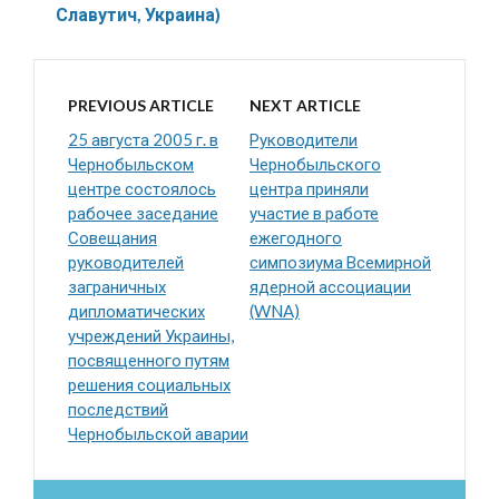
Славутич, Украина)
PREVIOUS ARTICLE
NEXT ARTICLE
25 августа 2005 г. в
Руководители
Чернобыльском
Чернобыльского
центре состоялось
центра приняли
рабочее заседание
участие в работе
Совещания
ежегодного
руководителей
симпозиума Всемирной
заграничных
ядерной ассоциации
дипломатических
(WNA)
учреждений Украины,
посвященного путям
решения социальных
последствий
Чернобыльской аварии