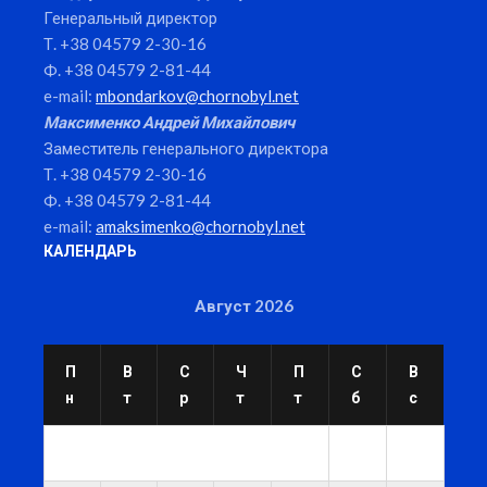
Генеральный директор
Т. +38 04579 2-30-16
Ф. +38 04579 2-81-44
e-mail:
mbondarkov@chornobyl.net
Максименко Андрей Михайлович
Заместитель генерального директора
Т. +38 04579 2-30-16
Ф. +38 04579 2-81-44
e-mail:
amaksimenko@chornobyl.net
КАЛЕНДАРЬ
Август 2026
П
В
С
Ч
П
С
В
н
т
р
т
т
б
с
1
2