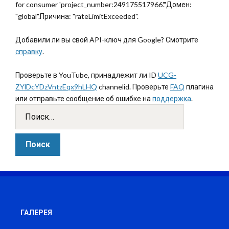
for consumer 'project_number:249175517966'."Домен:
"global".Причина: "rateLimitExceeded".
Добавили ли вы свой API-ключ для Google? Смотрите
справку
.
Проверьте в YouTube, принадлежит ли ID
UCG-
ZYlDcYDzVntzEqx9hLHQ
channelid. Проверьте
FAQ
плагина
или отправьте сообщение об ошибке на
поддержка
.
ГАЛЕРЕЯ