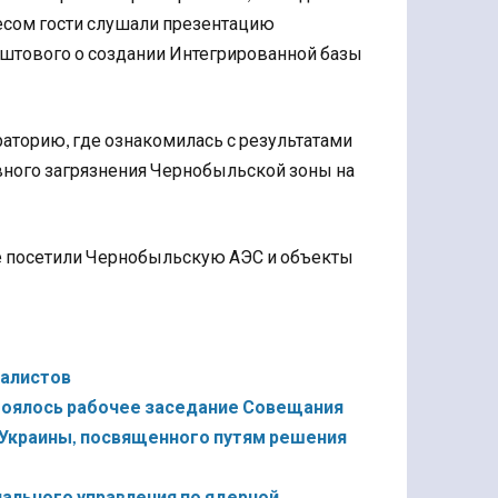
есом гости слушали презентацию
штового о создании Интегрированной базы
торию, где ознакомилась с результатами
вного загрязнения Чернобыльской зоны на
ке посетили Чернобыльскую АЭС и объекты
налистов
стоялось рабочее заседание Совещания
Украины, посвященного путям решения
ального управления по ядерной