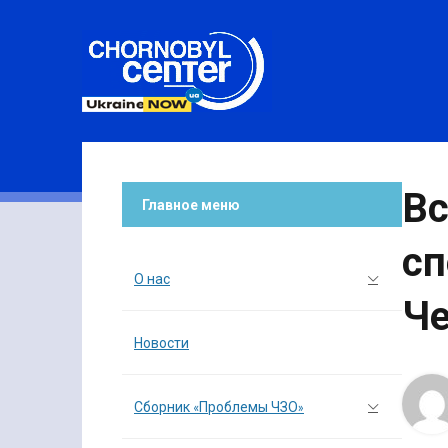
Вс
Главное меню
сп
О нас
Че
Новости
Сборник «Проблемы ЧЗО»