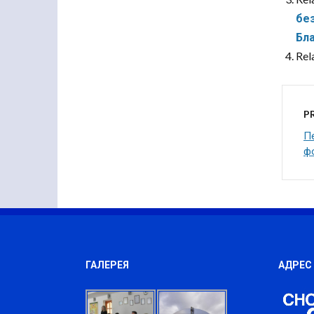
бе
Бл
Rel
P
П
фо
ГАЛЕРЕЯ
АДРЕС