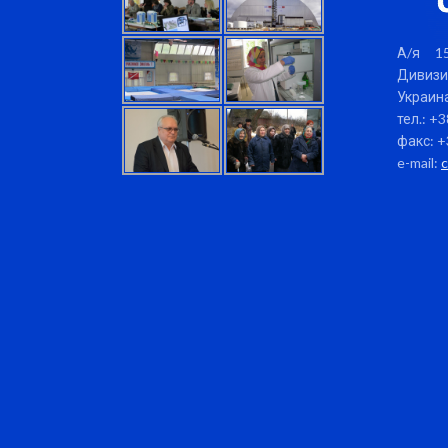
А/я 15
Дивизи
Украина
тел.: +
факс: +
e-mail: