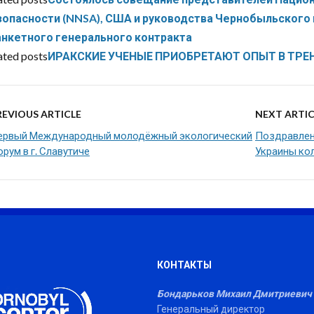
зопасности (NNSA), США и руководства Чернобыльского 
анкетного генерального контракта
ated posts
ИРАКСКИЕ УЧЕНЫЕ ПРИОБРЕТАЮТ ОПЫТ В ТРЕ
REVIOUS ARTICLE
NEXT ARTIC
ервый Международный молодёжный экологический
Поздравлен
рум в г. Славутиче
Украины ко
КОНТАКТЫ
Бондарьков Михаил Дмитриевич
Генеральный директор