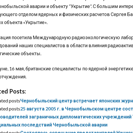
рнобыльской аварии и объекту “Укрытие”. С большим интер
ующего отделом ядерных и физических расчетов Сергея Ба
х объекта «Укрытие».
ация посетила Международную радиоэкологическую лабора
дований наших специалистов в области влияния радиоакти
гические объекты.
уне, 16 мая, британские специалисты по ядерной энергети
отчуждения.
ted Posts:
ated posts
Чернобыльский центр встречает японских жур
ated posts
25 августа 2005 г. в Чернобыльском центре со
ководителей заграничных дипломатических учреждений 
циальных последствий Чернобыльской аварии
ated posts
Состоялось совещание представителей Национ