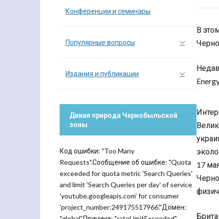
Конференции и семинары
В это
Популярные вопросы
Черно
Недав
Издания и публикации
Energy
Интер
Дикая природа Чернобыльской
Велик
зоны
украи
Код ошибки: "Too Many
эколо
Requests".Сообщение об ошибке: "Quota
17 ма
exceeded for quota metric 'Search Queries'
Черно
and limit 'Search Queries per day' of service
физич
'youtube.googleapis.com' for consumer
'project_number:249175517966'."Домен:
Брита
"global".Причина: "rateLimitExceeded".