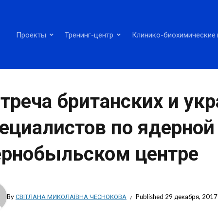
Проекты
Тренинг-центр
Клинико-биохимические 
треча британских и ук
ециалистов по ядерной 
рнобыльском центре
By
СВІТЛАНА МИКОЛАЇВНА ЧЕСНОКОВА
Published
29 декабря, 2017