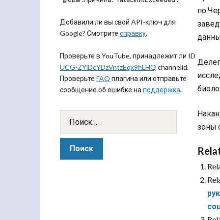
по Че
Добавили ли вы свой API-ключ для
завед
Google? Смотрите
справку
.
данны
Проверьте в YouTube, принадлежит ли ID
Делег
UCG-ZYlDcYDzVntzEqx9hLHQ
channelid.
иссле
Проверьте
FAQ
плагина или отправьте
биоло
сообщение об ошибке на
поддержка
.
Накан
зоны 
Rela
Rel
Rel
ру
со
Rel