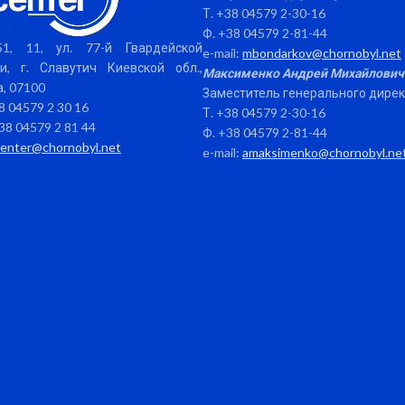
Т. +38 04579 2-30-16
Ф. +38 04579 2-81-44
1, 11, ул. 77-й Гвардейской
e-mail:
mbondarkov@chornobyl.net
и, г. Славутич Киевской обл.,
Максименко Андрей Михайлович
, 07100
Заместитель генерального дире
38 04579 2 30 16
Т. +38 04579 2-30-16
38 04579 2 81 44
Ф. +38 04579 2-81-44
center@chornobyl.net
e-mail:
amaksimenko@chornobyl.ne