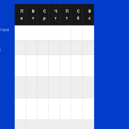
П
В
С
Ч
П
С
В
н
т
р
т
т
б
с
ктора
1
2
3
4
5
6
7
8
9
t
1
1
1
1
1
1
1
0
1
2
3
4
5
6
1
1
1
2
2
2
2
7
8
9
0
1
2
3
2
2
2
2
2
2
3
4
5
6
7
8
9
0
3