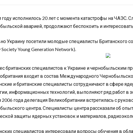
м году исполнилось 20 лет с момента катастрофы на ЧАЭС. 
быльской аварией, продолжают беспокоить и интересовать
но Украину посетили молодые специалисты Британского союз
 Society Young Generation Network).
ес британских специалистов к Украине и чернобыльским п
обритания входит в состав Международного Чернобыльског
нские и британские специалисты сотрудничают в сфере яде
гии, информационных технологий, выполняют ряд работ в з
я 2006 года делегация Великобритании встретилась с руко
быльского центра. Специалисты центра рассказали об опыт
еской защиты ядерных установок и материалов, радиоэколо
нских специалистов интересовали вопросы обучения в обла