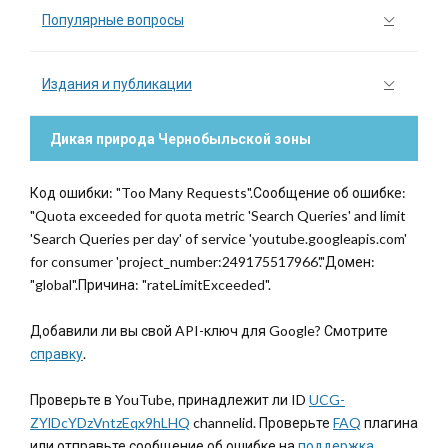
Популярные вопросы
Издания и публикации
Дикая природа Чернобыльской зоны
Код ошибки: "Too Many Requests".Сообщение об ошибке:
"Quota exceeded for quota metric 'Search Queries' and limit
'Search Queries per day' of service 'youtube.googleapis.com'
for consumer 'project_number:249175517966'."Домен:
"global".Причина: "rateLimitExceeded".
Добавили ли вы свой API-ключ для Google? Смотрите
справку
.
Проверьте в YouTube, принадлежит ли ID
UCG-
ZYlDcYDzVntzEqx9hLHQ
channelid. Проверьте
FAQ
плагина
или отправьте сообщение об ошибке на
поддержка
.