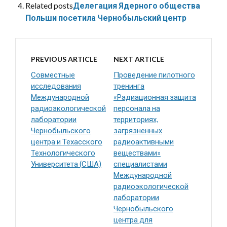
Related posts
Делегация Ядерного общества
Польши посетила Чернобыльский центр
PREVIOUS ARTICLE
NEXT ARTICLE
Совместные
Проведение пилотного
исследования
тренинга
Международной
«Радиационная защита
радиоэкологической
персонала на
лаборатории
территориях,
Чернобыльского
загрязненных
центра и Техасского
радиоактивными
Технологического
веществами»
Университета (США)
специалистами
Международной
радиоэкологической
лаборатории
Чернобыльского
центра для