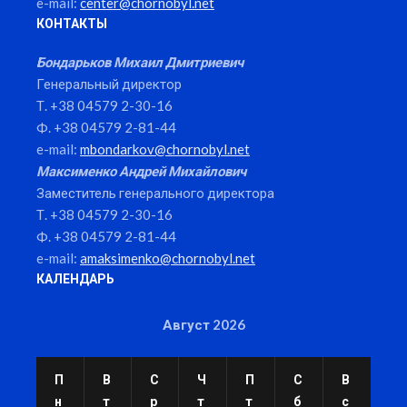
e-mail:
center@chornobyl.net
КОНТАКТЫ
Бондарьков Михаил Дмитриевич
Генеральный директор
Т. +38 04579 2-30-16
Ф. +38 04579 2-81-44
e-mail:
mbondarkov@chornobyl.net
Максименко Андрей Михайлович
Заместитель генерального директора
Т. +38 04579 2-30-16
Ф. +38 04579 2-81-44
e-mail:
amaksimenko@chornobyl.net
КАЛЕНДАРЬ
Август 2026
П
В
С
Ч
П
С
В
н
т
р
т
т
б
с