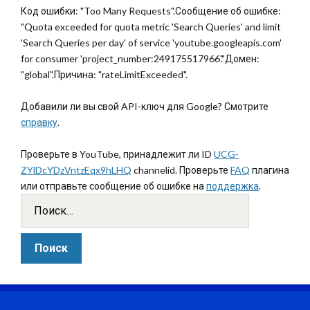
Код ошибки: "Too Many Requests".Сообщение об ошибке:
"Quota exceeded for quota metric 'Search Queries' and limit
'Search Queries per day' of service 'youtube.googleapis.com'
for consumer 'project_number:249175517966'."Домен:
"global".Причина: "rateLimitExceeded".
Добавили ли вы свой API-ключ для Google? Смотрите
справку
.
Проверьте в YouTube, принадлежит ли ID
UCG-
ZYlDcYDzVntzEqx9hLHQ
channelid. Проверьте
FAQ
плагина
или отправьте сообщение об ошибке на
поддержка
.